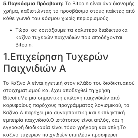
5.Παγκόσμια Πρόσβαση:
Το Bitcoin είναι άνα διανομής
χρήμα, καθιστώντας το προσβάσιμο στους παίκτες από
κάθε γωνιά του κόσμου χωρίς περιορισμούς.
Τώρα, ας κοιτάξουμε τα καλύτερα διαδικτυακά
καζίνο τυχερών παιχνιδιών που αποδέχονται
Bitcoin:
1.Επιχείρηση Τυχερών
Παιχνιδιών Α
Το Καζίνο Α είναι ηγετική στον κλάδο του διαδικτυακού
στοιχηματισμού και έχει αποδεχθεί τη χρήση
Bitcoin.Με μια σημαντική επιλογή παιχνιδιών από
κορυφαίους παρόχους προγράμματος λογισμικού, το
Καζίνο Α παρέχει μια συναρπαστική και εκπληκτική
εμπειρία παιχνιδιού.Ο ιστότοπος είναι απλός, και η
εγγραφή διαδικασία είναι τόσο γρήγορη και απλή.Το
καζίνο τυχερών παιχνιδιών επιπλέον προσφέρει