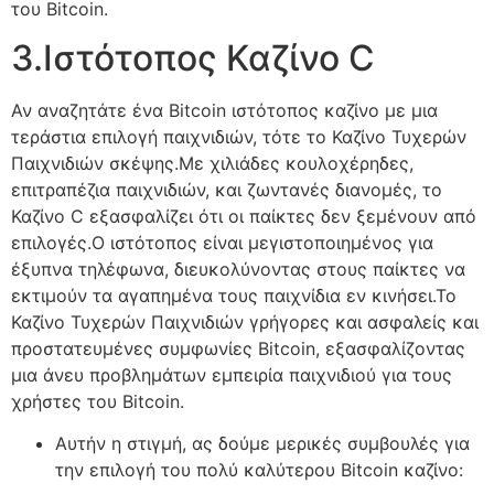
του Bitcoin.
3.Ιστότοπος Καζίνο C
Αν αναζητάτε ένα Bitcoin ιστότοπος καζίνο με μια
τεράστια επιλογή παιχνιδιών, τότε το Καζίνο Τυχερών
Παιχνιδιών σκέψης.Με χιλιάδες κουλοχέρηδες,
επιτραπέζια παιχνιδιών, και ζωντανές διανομές, το
Καζίνο C εξασφαλίζει ότι οι παίκτες δεν ξεμένουν από
επιλογές.Ο ιστότοπος είναι μεγιστοποιημένος για
έξυπνα τηλέφωνα, διευκολύνοντας στους παίκτες να
εκτιμούν τα αγαπημένα τους παιχνίδια εν κινήσει.Το
Καζίνο Τυχερών Παιχνιδιών γρήγορες και ασφαλείς και
προστατευμένες συμφωνίες Bitcoin, εξασφαλίζοντας
μια άνευ προβλημάτων εμπειρία παιχνιδιού για τους
χρήστες του Bitcoin.
Αυτήν η στιγμή, ας δούμε μερικές συμβουλές για
την επιλογή του πολύ καλύτερου Bitcoin καζίνο: