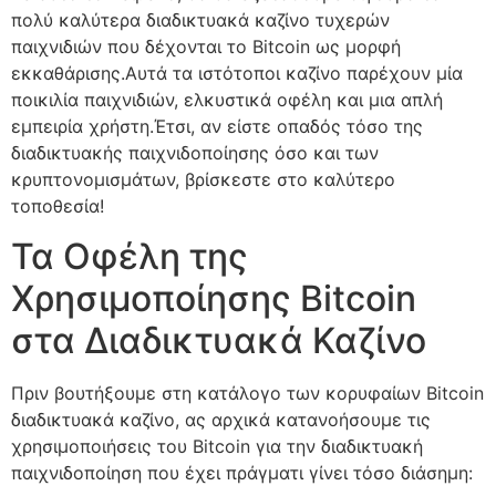
πολύ καλύτερα διαδικτυακά καζίνο τυχερών
παιχνιδιών που δέχονται το Bitcoin ως μορφή
εκκαθάρισης.Αυτά τα ιστότοποι καζίνο παρέχουν μία
ποικιλία παιχνιδιών, ελκυστικά οφέλη και μια απλή
εμπειρία χρήστη.Έτσι, αν είστε οπαδός τόσο της
διαδικτυακής παιχνιδοποίησης όσο και των
κρυπτονομισμάτων, βρίσκεστε στο καλύτερο
τοποθεσία!
Τα Οφέλη της
Χρησιμοποίησης Bitcoin
στα Διαδικτυακά Καζίνο
Πριν βουτήξουμε στη κατάλογο των κορυφαίων Bitcoin
διαδικτυακά καζίνο, ας αρχικά κατανοήσουμε τις
χρησιμοποιήσεις του Bitcoin για την διαδικτυακή
παιχνιδοποίηση που έχει πράγματι γίνει τόσο διάσημη: