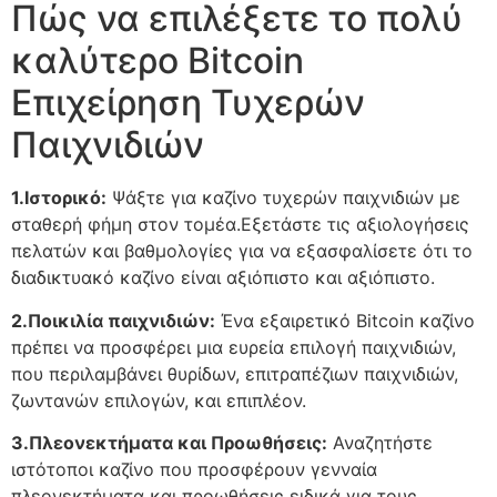
Πώς να επιλέξετε το πολύ
καλύτερο Bitcoin
Επιχείρηση Τυχερών
Παιχνιδιών
1.Ιστορικό:
Ψάξτε για καζίνο τυχερών παιχνιδιών με
σταθερή φήμη στον τομέα.Εξετάστε τις αξιολογήσεις
πελατών και βαθμολογίες για να εξασφαλίσετε ότι το
διαδικτυακό καζίνο είναι αξιόπιστο και αξιόπιστο.
2.Ποικιλία παιχνιδιών:
Ένα εξαιρετικό Bitcoin καζίνο
πρέπει να προσφέρει μια ευρεία επιλογή παιχνιδιών,
που περιλαμβάνει θυρίδων, επιτραπέζιων παιχνιδιών,
ζωντανών επιλογών, και επιπλέον.
3.Πλεονεκτήματα και Προωθήσεις:
Αναζητήστε
ιστότοποι καζίνο που προσφέρουν γενναία
πλεονεκτήματα και προωθήσεις ειδικά για τους