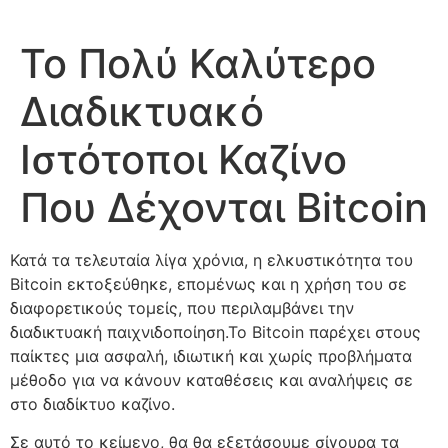
Το Πολύ Καλύτερο
Διαδικτυακό
Ιστότοποι Καζίνο
Που Δέχονται Bitcoin
Κατά τα τελευταία λίγα χρόνια, η ελκυστικότητα του
Bitcoin εκτοξεύθηκε, επομένως και η χρήση του σε
διαφορετικούς τομείς, που περιλαμβάνει την
διαδικτυακή παιχνιδοποίηση.Το Bitcoin παρέχει στους
παίκτες μια ασφαλή, ιδιωτική και χωρίς προβλήματα
μέθοδο για να κάνουν καταθέσεις και αναλήψεις σε
στο διαδίκτυο καζίνο.
Σε αυτό το κείμενο, θα θα εξετάσουμε σίγουρα τα