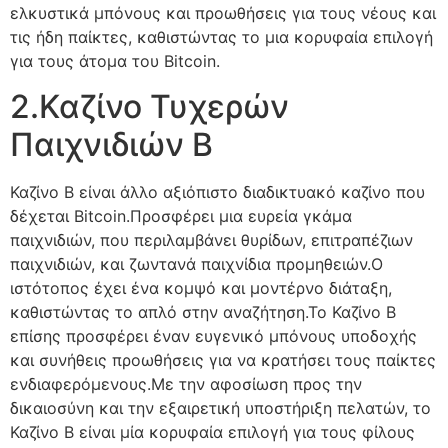
ελκυστικά μπόνους και προωθήσεις για τους νέους και
τις ήδη παίκτες, καθιστώντας το μια κορυφαία επιλογή
για τους άτομα του Bitcoin.
2.Καζίνο Τυχερών
Παιχνιδιών Β
Καζίνο Β είναι άλλο αξιόπιστο διαδικτυακό καζίνο που
δέχεται Bitcoin.Προσφέρει μια ευρεία γκάμα
παιχνιδιών, που περιλαμβάνει θυρίδων, επιτραπέζιων
παιχνιδιών, και ζωντανά παιχνίδια προμηθειών.Ο
ιστότοπος έχει ένα κομψό και μοντέρνο διάταξη,
καθιστώντας το απλό στην αναζήτηση.Το Καζίνο Β
επίσης προσφέρει έναν ευγενικό μπόνους υποδοχής
και συνήθεις προωθήσεις για να κρατήσει τους παίκτες
ενδιαφερόμενους.Με την αφοσίωση προς την
δικαιοσύνη και την εξαιρετική υποστήριξη πελατών, το
Καζίνο Β είναι μία κορυφαία επιλογή για τους φίλους