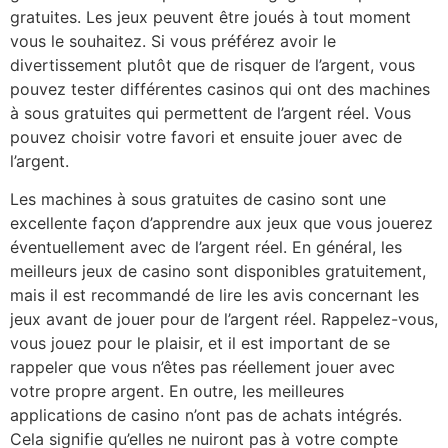
gratuites. Les jeux peuvent être joués à tout moment
vous le souhaitez. Si vous préférez avoir le
divertissement plutôt que de risquer de l’argent, vous
pouvez tester différentes casinos qui ont des machines
à sous gratuites qui permettent de l’argent réel. Vous
pouvez choisir votre favori et ensuite jouer avec de
l’argent.
Les machines à sous gratuites de casino sont une
excellente façon d’apprendre aux jeux que vous jouerez
éventuellement avec de l’argent réel. En général, les
meilleurs jeux de casino sont disponibles gratuitement,
mais il est recommandé de lire les avis concernant les
jeux avant de jouer pour de l’argent réel. Rappelez-vous,
vous jouez pour le plaisir, et il est important de se
rappeler que vous n’êtes pas réellement jouer avec
votre propre argent. En outre, les meilleures
applications de casino n’ont pas de achats intégrés.
Cela signifie qu’elles ne nuiront pas à votre compte