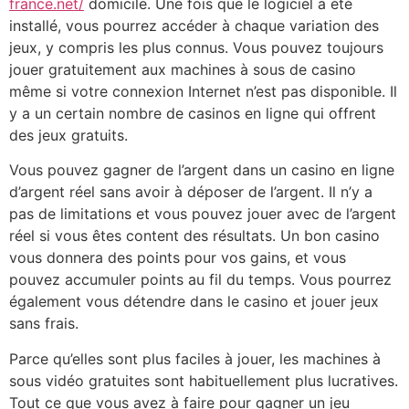
france.net/
domicile. Une fois que le logiciel a été
installé, vous pourrez accéder à chaque variation des
jeux, y compris les plus connus. Vous pouvez toujours
jouer gratuitement aux machines à sous de casino
même si votre connexion Internet n’est pas disponible. Il
y a un certain nombre de casinos en ligne qui offrent
des jeux gratuits.
Vous pouvez gagner de l’argent dans un casino en ligne
d’argent réel sans avoir à déposer de l’argent. Il n’y a
pas de limitations et vous pouvez jouer avec de l’argent
réel si vous êtes content des résultats. Un bon casino
vous donnera des points pour vos gains, et vous
pouvez accumuler points au fil du temps. Vous pourrez
également vous détendre dans le casino et jouer jeux
sans frais.
Parce qu’elles sont plus faciles à jouer, les machines à
sous vidéo gratuites sont habituellement plus lucratives.
Tout ce que vous avez à faire pour gagner un jeu