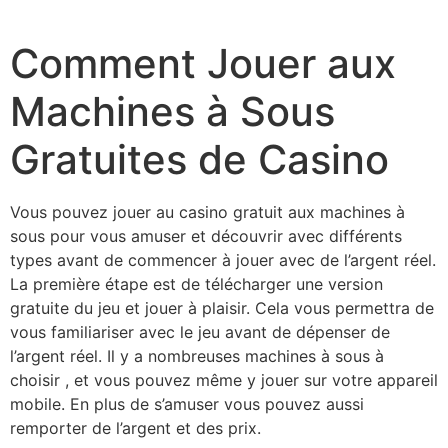
Comment Jouer aux
Machines à Sous
Gratuites de Casino
Vous pouvez jouer au casino gratuit aux machines à
sous pour vous amuser et découvrir avec différents
types avant de commencer à jouer avec de l’argent réel.
La première étape est de télécharger une version
gratuite du jeu et jouer à plaisir. Cela vous permettra de
vous familiariser avec le jeu avant de dépenser de
l’argent réel. Il y a nombreuses machines à sous à
choisir , et vous pouvez même y jouer sur votre appareil
mobile. En plus de s’amuser vous pouvez aussi
remporter de l’argent et des prix.