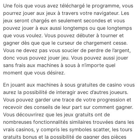
Une fois que vous avez téléchargé le programme, vous
pourrez jouer aux jeux à travers votre navigateur. Les
jeux seront chargés en seulement secondes et vous
pouvez jouer à eux aussi longtemps ou que longtemps
que vous voulez. Vous pouvez débuter à tourner et
gagner dès que que le curseur de chargement cesse.
Vous ne devez pas vous soucier de perdre de l’argent,
donc vous pouvez jouer jeu. Vous pouvez aussi jouer
sans frais aux machines à sous à n’importe quel
moment que vous désirez.
En jouant aux machines à sous gratuites de casino vous
aurez la possibilité de interagir avec d’autres joueurs.
Vous pouvez garder une trace de votre progression et
recevoir des conseils de leur part sur comment gagner.
Vous découvrirez que les jeux gratuits ont de
nombreuses fonctionnalités similaires trouvées dans les
vrais casinos, y compris les symboles scatter, les tours
gratuits bonus et la possibilité de gagner des pièces