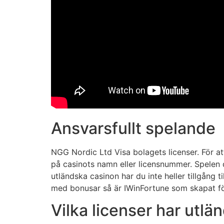
Ansvarsfullt spelande
NGG Nordic Ltd Visa bolagets licenser. För at
på casinots namn eller licensnummer. Spelen
utländska casinon har du inte heller tillgång 
med bonusar så är IWinFortune som skapat för
Vilka licenser har utl