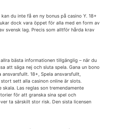
 kan du inte få en ny bonus på casino Y. 18+
brukar dock vara öppet för alla med en form av
av svensk lag. Precis som alltför hårda krav
allra bästa informationen tillgänglig – när du
issa att säga nej och sluta spela. Gana un bono
 ansvarsfullt. 18+, Spela ansvarsfullt,
tort sett alla casinon online är slots.
re skala. Las reglas son tremendamente
orier för att granska sina spel och
r ta särskilt stor risk. Den sista licensen