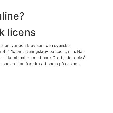
nline?
k licens
l del ansvar och krav som den svenska
rots4 1x omsättningskrav på sport, min. När
nus. I kombination med bankID erbjuder också
spelare kan föredra att spela på casinon