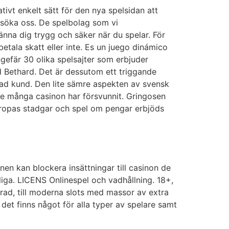
tivt enkelt sätt för den nya spelsidan att
besöka oss. De spelbolag som vi
nna dig trygg och säker när du spelar. För
etala skatt eller inte. Es un juego dinámico
ngefär 30 olika spelsajter som erbjuder
 Bethard. Det är dessutom ett triggande
rerad kund. Den lite sämre aspekten av svensk
te många casinon har försvunnit. Gringosen
Europas stadgar och spel om pengar erbjöds
nen kan blockera insättningar till casinon de
gliga. LICENS Onlinespel och vadhållning. 18+,
nstrad, till moderna slots med massor av extra
det finns något för alla typer av spelare samt