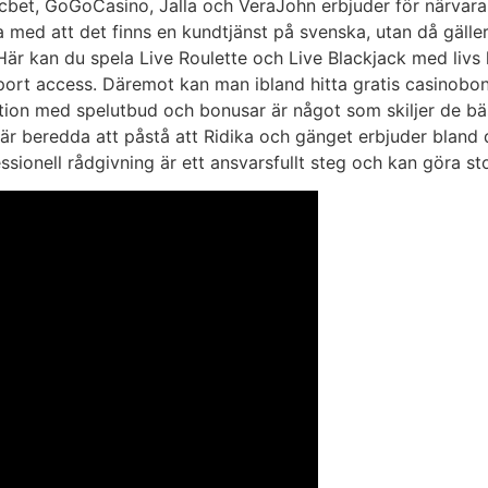
cbet, GoGoCasino, Jalla och VeraJohn erbjuder för närvaran
a med att det finns en kundtjänst på svenska, utan då gäll
är kan du spela Live Roulette och Live Blackjack med livs le
port access. Däremot kan man ibland hitta gratis casinobonu
nation med spelutbud och bonusar är något som skiljer de b
är beredda att påstå att Ridika och gänget erbjuder bland
sionell rådgivning är ett ansvarsfullt steg och kan göra sto