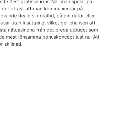
de flest gratissnurrar. När man spelar på
er det oftast att man kommunicerar på
vande dealers, i realtid, på din dator eller
sar utan insättning, vilket ger chansen att
ästa nätcasinona från det breda utbudet som
 de mest lönsamma bonuskoncept just nu. Att
r skillnad.