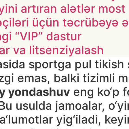
ini artıran alətlər most
əçiləri üçün təcrübəyə 
gi “VIP” dastur
r va litsenziyalash
ida sportga pul tikish s
zgi emas, balki tizimli 
liy yondashuv
eng ko‘p f
 Bu usulda jamoalar, o‘yi
‘lumotlar yig‘iladi, keyi