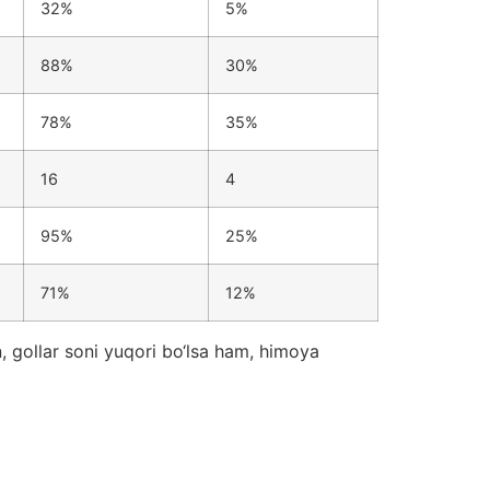
32%
5%
88%
30%
78%
35%
16
4
95%
25%
71%
12%
, gollar soni yuqori bo‘lsa ham, himoya