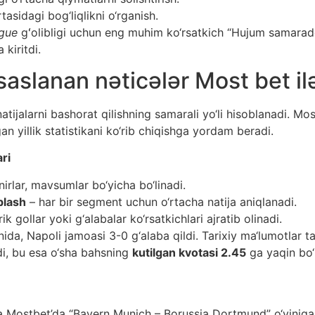
rtasidagi bog‘liqlikni o‘rganish.
gue
gʻolibligi uchun eng muhim ko‘rsatkich “Hujum samarado
 kiritdi.
slanan nəticələr Most bet il
si natijalarni bashorat qilishning samarali yo‘li hisoblanadi. M
n yillik statistikani ko‘rib chiqishga yordam beradi.
ri
nirlar, mavsumlar bo‘yicha bo‘linadi.
blash
– har bir segment uchun o‘rtacha natija aniqlanadi.
k gollar yoki g‘alabalar ko‘rsatkichlari ajratib olinadi.
nida, Napoli jamoasi 3-0 g‘alaba qildi. Tarixiy ma‘lumotlar t
di, bu esa o‘sha bahsning
kutilgan kvotasi 2.45
ga yaqin bo‘l
 Mostbet’da “Bayern Munich – Borussia Dortmund” o‘yiniga 5