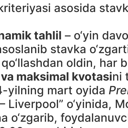
kriteriyasi asosida stav
namik tahlil
– o‘yin dav
soslanib stavka o‘zgarti
o‘llashdan oldin, har bi
 va maksimal kvotasi
ni 
-yilning mart oyida
Pre
– Liverpool” o‘yinida, M
a o‘zgarib, foydalanuvch