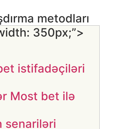
şdırma metodları
width: 350px;”>
et istifadəçiləri
r Most bet ilə
senariləri