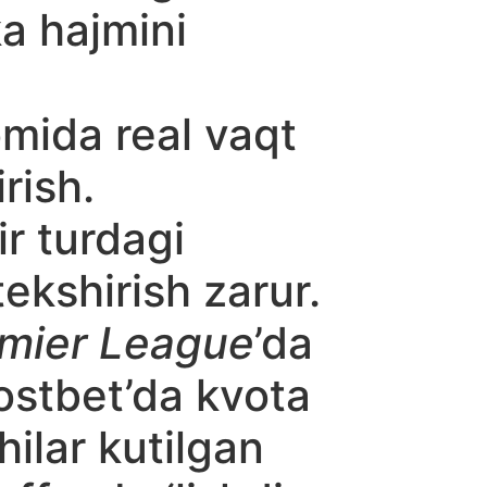
ka hajmini
omida real vaqt
rish.
r turdagi
tekshirish zarur.
mier League
’da
ostbet’da kvota
ilar kutilgan