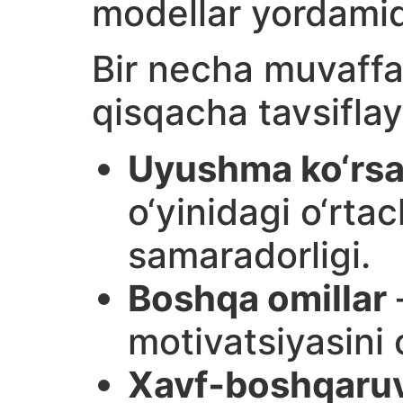
modellar yordamida
Bir necha muvaffaq
qisqacha tavsifla
Uyushma ko‘rsat
o‘yinidagi o‘rta
samaradorligi.
Boshqa omillar
motivatsiyasini 
Xavf‑boshqaruv