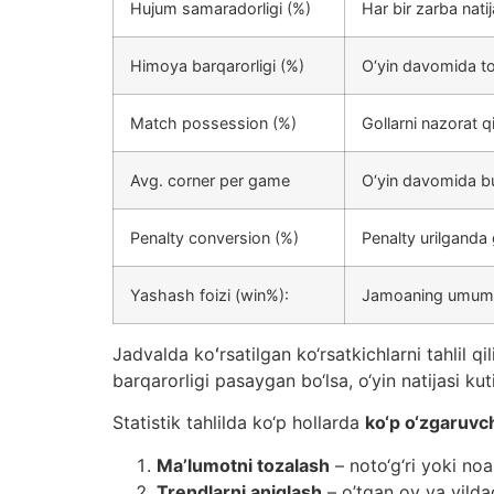
Hujum samaradorligi (%)
Har bir zarba nati
Himoya barqarorligi (%)
O‘yin davomida to‘
Match possession (%)
Gollarni nazorat qi
Avg. corner per game
O‘yin davomida bu
Penalty conversion (%)
Penalty urilganda 
Yashash foizi (win%):
Jamoaning umumiy
Jadvalda koʻrsatilgan ko‘rsatkichlarni tahlil qi
barqarorligi pasaygan bo‘lsa, o‘yin natijasi ku
Statistik tahlilda ko‘p hollarda
ko‘p o‘zgaruvch
Ma’lumotni tozalash
– noto‘g‘ri yoki noa
Trendlarni aniqlash
– o’tgan oy va yildag