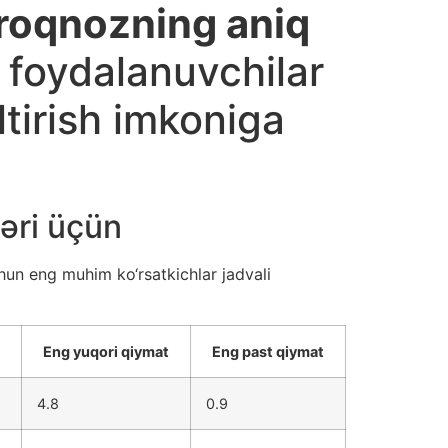
roqnozning aniq
a foydalanuvchilar
ltirish imkoniga
ləri üçün
chun eng muhim ko‘rsatkichlar jadvali
Eng yuqori qiymat
Eng past qiymat
4.8
0.9