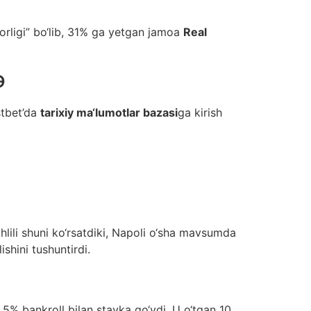
rligi” bo‘lib, 31% ga yetgan jamoa
Real
ə
ostbet’da
tarixiy ma‘lumotlar bazasi
ga kirish
ahlili shuni ko‘rsatdiki, Napoli o‘sha mavsumda
ishini tushuntirdi.
% bankroll bilan stavka qo‘ydi. U o‘tgan 10