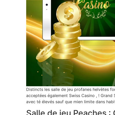
Distincts les salle de jeu profanes helvètes
acceptées également Swiss Casino , ! Grand Sa
avec té élevés sauf que mien limite dans habi
Salle de jeu Peaches : 