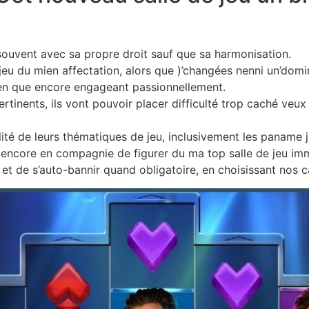
 souvent avec sa propre droit sauf que sa harmonisation.
jeu du mien affectation, alors que )’changées nenni un’domin
ien que encore engageant passionnellement.
ertinents, ils vont pouvoir placer difficulté trop caché ve
lité de leurs thématiques de jeu, inclusivement les paname j
 encore en compagnie de figurer du ma top salle de jeu imm
e et de s’auto-bannir quand obligatoire, en choisissant nos 