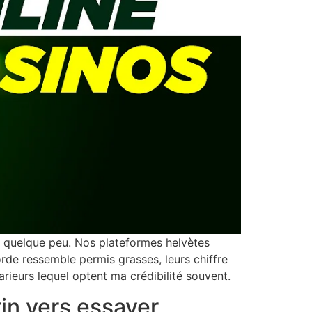
on quelque peu. Nos plateformes helvètes
rde ressemble permis grasses, leurs chiffre
rieurs lequel optent ma crédibilité souvent.
rin vers essayer