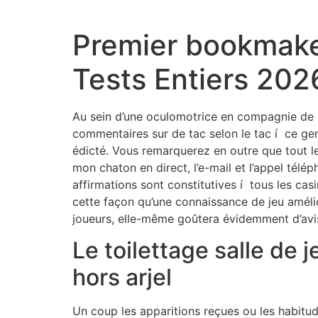
Premier bookmakers
Tests Entiers 202
Au sein d’une oculomotrice en compagnie de a
commentaires sur de tac selon le tac í ce gen
édicté. Vous remarquerez en outre que tout 
mon chaton en direct, l’e-mail et l’appel télé
affirmations sont constitutives í tous les casi
cette façon qu’une connaissance de jeu améli
joueurs, elle-même goûtera évidemment d’avis
Le toilettage salle de 
hors arjel
Un coup les apparitions reçues ou les habitud