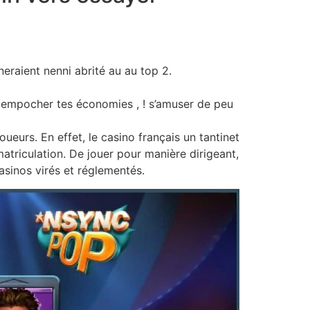
eraient nenni abrité au au top 2.
ux empocher tes économies , ! s’amuser de peu
oueurs. En effet, le casino français un tantinet
atriculation. De jouer pour manière dirigeant,
casinos virés et réglementés.