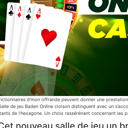
 fonctionnaires d’mon offrande peuvent donner une prestati
lle de jeu Baden Online cloison distinguent avec un s’acco
tants de l’hexagone. Un choix rassérénant concernant les pa
Cet nouveau salle de jeu un b