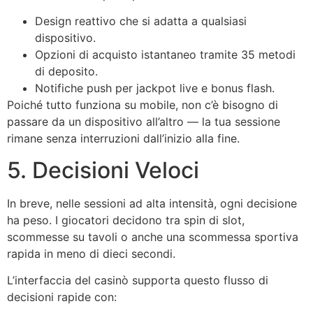
Design reattivo che si adatta a qualsiasi
dispositivo.
Opzioni di acquisto istantaneo tramite 35 metodi
di deposito.
Notifiche push per jackpot live e bonus flash.
Poiché tutto funziona su mobile, non c’è bisogno di
passare da un dispositivo all’altro — la tua sessione
rimane senza interruzioni dall’inizio alla fine.
5. Decisioni Veloci
In breve, nelle sessioni ad alta intensità, ogni decisione
ha peso. I giocatori decidono tra spin di slot,
scommesse su tavoli o anche una scommessa sportiva
rapida in meno di dieci secondi.
L’interfaccia del casinò supporta questo flusso di
decisioni rapide con: