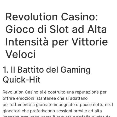
Revolution Casino:
Gioco di Slot ad Alta
Intensità per Vittorie
Veloci
1. Il Battito del Gaming
Quick‑Hit
Revolution Casino si è costruito una reputazione per
offrire emozioni istantanee che si adattano
perfettamente a giornate impegnate o pause notturne. I
giocatori che preferiscono sessioni brevi e ad alta