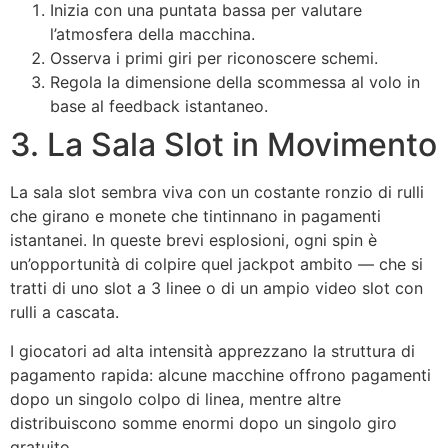
Inizia con una puntata bassa per valutare
l’atmosfera della macchina.
Osserva i primi giri per riconoscere schemi.
Regola la dimensione della scommessa al volo in
base al feedback istantaneo.
3. La Sala Slot in Movimento
La sala slot sembra viva con un costante ronzio di rulli
che girano e monete che tintinnano in pagamenti
istantanei. In queste brevi esplosioni, ogni spin è
un’opportunità di colpire quel jackpot ambito — che si
tratti di uno slot a 3 linee o di un ampio video slot con
rulli a cascata.
I giocatori ad alta intensità apprezzano la struttura di
pagamento rapida: alcune macchine offrono pagamenti
dopo un singolo colpo di linea, mentre altre
distribuiscono somme enormi dopo un singolo giro
gratuito.