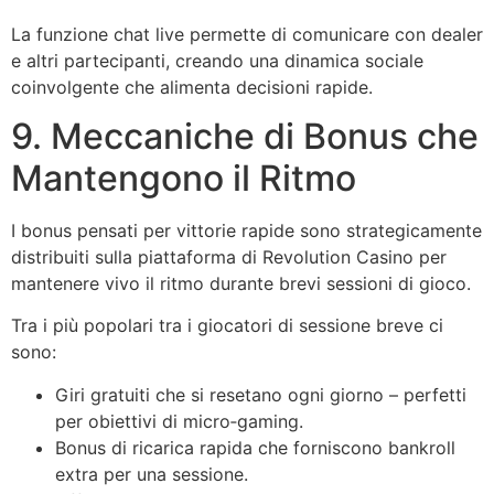
La funzione chat live permette di comunicare con dealer
e altri partecipanti, creando una dinamica sociale
coinvolgente che alimenta decisioni rapide.
9. Meccaniche di Bonus che
Mantengono il Ritmo
I bonus pensati per vittorie rapide sono strategicamente
distribuiti sulla piattaforma di Revolution Casino per
mantenere vivo il ritmo durante brevi sessioni di gioco.
Tra i più popolari tra i giocatori di sessione breve ci
sono:
Giri gratuiti che si resetano ogni giorno – perfetti
per obiettivi di micro‑gaming.
Bonus di ricarica rapida che forniscono bankroll
extra per una sessione.