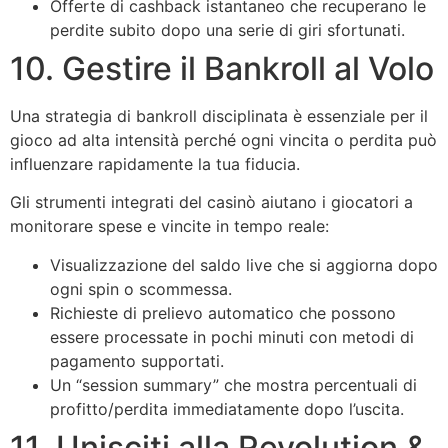
Offerte di cashback istantaneo che recuperano le
perdite subito dopo una serie di giri sfortunati.
10. Gestire il Bankroll al Volo
Una strategia di bankroll disciplinata è essenziale per il
gioco ad alta intensità perché ogni vincita o perdita può
influenzare rapidamente la tua fiducia.
Gli strumenti integrati del casinò aiutano i giocatori a
monitorare spese e vincite in tempo reale:
Visualizzazione del saldo live che si aggiorna dopo
ogni spin o scommessa.
Richieste di prelievo automatico che possono
essere processate in pochi minuti con metodi di
pagamento supportati.
Un “session summary” che mostra percentuali di
profitto/perdita immediatamente dopo l’uscita.
11. Unisciti alla Revolution &