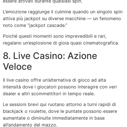
essere attivati durante qualsiasi spin.
L’emozione raggiunge il culmine quando un singolo spin
attiva più jackpot su diverse macchine — un fenomeno
noto come “jackpot cascade.”
Poiché questi momenti sono imprevedibili e rari,
regalano un’esplosione di gioia quasi cinematografica.
8. Live Casino: Azione
Veloce
Il live casino offre un’alternativa di gioco ad alta
intensità dove i giocatori possono interagire con veri
dealer e altri scommettitori in tempo reale.
Le sessioni brevi qui ruotano attorno a turni rapidi di
blackjack o roulette, dove le puntate possono essere
aumentate o diminuite immediatamente in base
all’andamento del mazzo.