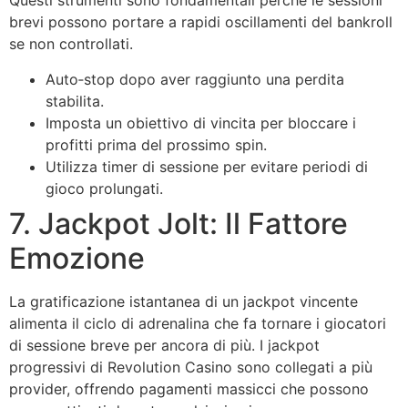
Questi strumenti sono fondamentali perché le sessioni
brevi possono portare a rapidi oscillamenti del bankroll
se non controllati.
Auto‑stop dopo aver raggiunto una perdita
stabilita.
Imposta un obiettivo di vincita per bloccare i
profitti prima del prossimo spin.
Utilizza timer di sessione per evitare periodi di
gioco prolungati.
7. Jackpot Jolt: Il Fattore
Emozione
La gratificazione istantanea di un jackpot vincente
alimenta il ciclo di adrenalina che fa tornare i giocatori
di sessione breve per ancora di più. I jackpot
progressivi di Revolution Casino sono collegati a più
provider, offrendo pagamenti massicci che possono