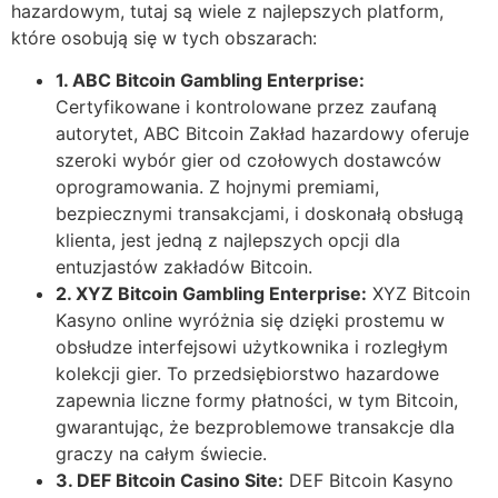
hazardowym, tutaj są wiele z najlepszych platform,
które osobują się w tych obszarach:
1. ABC Bitcoin Gambling Enterprise:
Certyfikowane i kontrolowane przez zaufaną
autorytet, ABC Bitcoin Zakład hazardowy oferuje
szeroki wybór gier od czołowych dostawców
oprogramowania. Z hojnymi premiami,
bezpiecznymi transakcjami, i doskonałą obsługą
klienta, jest jedną z najlepszych opcji dla
entuzjastów zakładów Bitcoin.
2. XYZ Bitcoin Gambling Enterprise:
XYZ Bitcoin
Kasyno online wyróżnia się dzięki prostemu w
obsłudze interfejsowi użytkownika i rozległym
kolekcji gier. To przedsiębiorstwo hazardowe
zapewnia liczne formy płatności, w tym Bitcoin,
gwarantując, że bezproblemowe transakcje dla
graczy na całym świecie.
3. DEF Bitcoin Casino Site:
DEF Bitcoin Kasyno