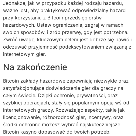
Jednakże, jak w przypadku każdej rodzaju hazardu,
ważne jest, aby praktykować odpowiedzialny hazard
przy korzystaniu z Bitcoin przedsiębiorstw
hazardowych. Ustaw ograniczenia, zagraj w ramach
swoich sposobów, i zrób przerwę, gdy jest potrzebna.
Zwróć uwagę, kluczowym celem jest dobrze się bawić i
odczuwać przyjemność podekscytowaniem związaną z
internetowym gier.
Na zakończenie
Bitcoin zakłady hazardowe zapewniają niezwykłe oraz
satysfakcjonujące doświadczenie gier dla graczy na
całym świecie. Dzięki ochronie, prywatności, oraz
szybkiej operacjach, stały się popularnym opcją wśród
internetowych graczy. Rozważając aspekty, takie jak
licencjonowanie, różnorodność gier, incentywy, oraz
środki ochronne możesz wybrać najskuteczniejsze
Bitcoin kasyno dopasować do twoich potrzeb.