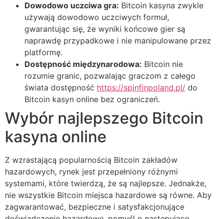
Dowodowo uczciwa gra:
Bitcoin kasyna zwykle
używają dowodowo uczciwych formuł,
gwarantując się, że wyniki końcowe gier są
naprawdę przypadkowe i nie manipulowane przez
platformę.
Dostępność międzynarodowa:
Bitcoin nie
rozumie granic, pozwalając graczom z całego
świata dostępność
https://spinfinpoland.pl/
do
Bitcoin kasyn online bez ograniczeń.
Wybór najlepszego Bitcoin
kasyna online
Z wzrastającą popularnością Bitcoin zakładów
hazardowych, rynek jest przepełniony różnymi
systemami, które twierdzą, że są najlepsze. Jednakże,
nie wszystkie Bitcoin miejsca hazardowe są równe. Aby
zagwarantować, bezpieczne i satysfakcjonujące
doświadczenie hazardowe, pomyśl o następujące