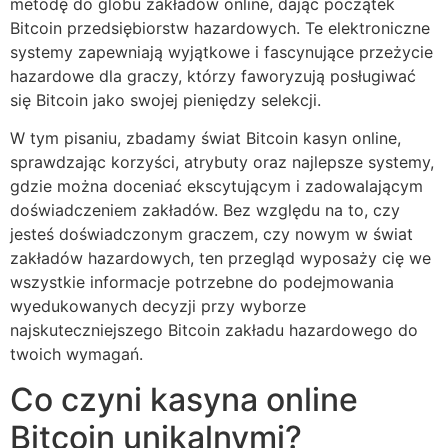
metodę do globu zakładów online, dając początek
Bitcoin przedsiębiorstw hazardowych. Te elektroniczne
systemy zapewniają wyjątkowe i fascynujące przeżycie
hazardowe dla graczy, którzy faworyzują posługiwać
się Bitcoin jako swojej pieniędzy selekcji.
W tym pisaniu, zbadamy świat Bitcoin kasyn online,
sprawdzając korzyści, atrybuty oraz najlepsze systemy,
gdzie można doceniać ekscytującym i zadowalającym
doświadczeniem zakładów. Bez względu na to, czy
jesteś doświadczonym graczem, czy nowym w świat
zakładów hazardowych, ten przegląd wyposaży cię we
wszystkie informacje potrzebne do podejmowania
wyedukowanych decyzji przy wyborze
najskuteczniejszego Bitcoin zakładu hazardowego do
twoich wymagań.
Co czyni kasyna online
Bitcoin unikalnymi?