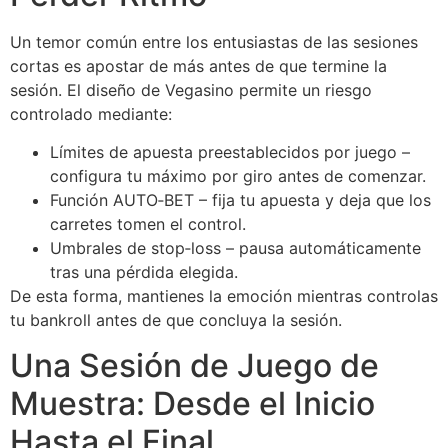
Un temor común entre los entusiastas de las sesiones
cortas es apostar de más antes de que termine la
sesión. El diseño de Vegasino permite un riesgo
controlado mediante:
Límites de apuesta preestablecidos por juego –
configura tu máximo por giro antes de comenzar.
Función AUTO‑BET – fija tu apuesta y deja que los
carretes tomen el control.
Umbrales de stop‑loss – pausa automáticamente
tras una pérdida elegida.
De esta forma, mantienes la emoción mientras controlas
tu bankroll antes de que concluya la sesión.
Una Sesión de Juego de
Muestra: Desde el Inicio
Hasta el Final