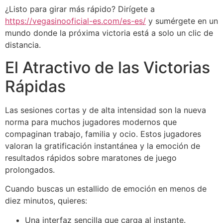
¿Listo para girar más rápido? Dirígete a
https://vegasinooficial-es.com/es-es/
y sumérgete en un
mundo donde la próxima victoria está a solo un clic de
distancia.
El Atractivo de las Victorias
Rápidas
Las sesiones cortas y de alta intensidad son la nueva
norma para muchos jugadores modernos que
compaginan trabajo, familia y ocio. Estos jugadores
valoran la gratificación instantánea y la emoción de
resultados rápidos sobre maratones de juego
prolongados.
Cuando buscas un estallido de emoción en menos de
diez minutos, quieres:
Una interfaz sencilla que carga al instante.