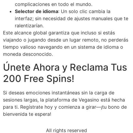
complicaciones en todo el mundo.
Selector de idioma
: Un solo clic cambia la
interfaz; sin necesidad de ajustes manuales que te
ralentizarían.
Este alcance global garantiza que incluso si estás
viajando o jugando desde un lugar remoto, no perderás
tiempo valioso navegando en un sistema de idioma o
moneda desconocido.
Únete Ahora y Reclama Tus
200 Free Spins!
Si deseas emociones instantáneas sin la carga de
sesiones largas, la plataforma de Vegasino está hecha
para ti. Regístrate hoy y comienza a girar—¡tu bono de
bienvenida te espera!
All rights reserved