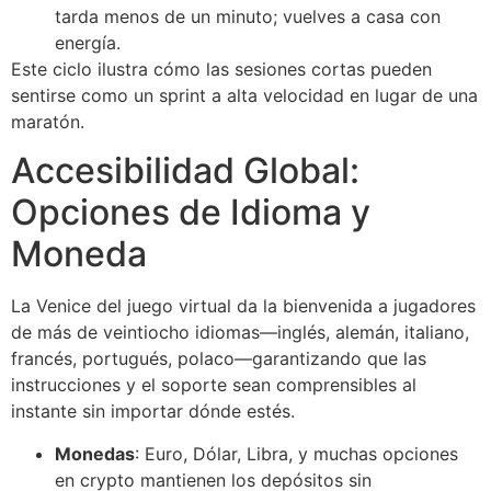
tarda menos de un minuto; vuelves a casa con
energía.
Este ciclo ilustra cómo las sesiones cortas pueden
sentirse como un sprint a alta velocidad en lugar de una
maratón.
Accesibilidad Global:
Opciones de Idioma y
Moneda
La Venice del juego virtual da la bienvenida a jugadores
de más de veintiocho idiomas—inglés, alemán, italiano,
francés, portugués, polaco—garantizando que las
instrucciones y el soporte sean comprensibles al
instante sin importar dónde estés.
Monedas
: Euro, Dólar, Libra, y muchas opciones
en crypto mantienen los depósitos sin